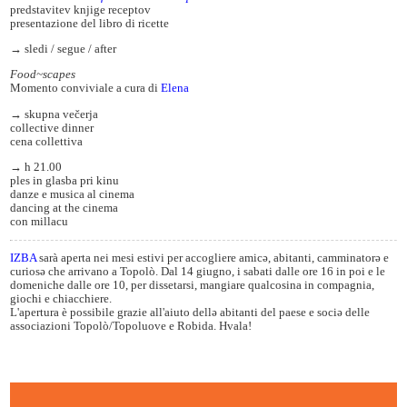
predstavitev knjige receptov
presentazione del libro di ricette
→ sledi / segue / after
Food~scapes
Momento conviviale a cura di
Elena
→ skupna večerja
collective dinner
cena collettiva
→ h 21.00
ples in glasba pri kinu
danze e musica al cinema
dancing at the cinema
con millacu
IZBA
sarà aperta nei mesi estivi per accogliere amicə, abitanti, camminatorə e
curiosə che arrivano a Topolò. Dal 14 giugno, i sabati dalle ore 16 in poi e le
domeniche dalle ore 10, per dissetarsi, mangiare qualcosina in compagnia,
giochi e chiacchiere.
L'apertura è possibile grazie all'aiuto dellə abitanti del paese e sociə delle
associazioni Topolò/Topoluove e Robida. Hvala!