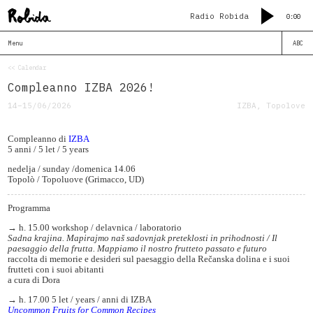
Radio Robida
0:00
Menu
ABC
<< Calendar
Compleanno IZBA 2026!
14–15/06/2026
IZBA, Topolove
Compleanno di
IZBA
5 anni / 5 let / 5 years
nedelja / sunday /domenica 14.06
Topolò / Topoluove (Grimacco, UD)
Programma
→ h. 15.00 workshop / delavnica / laboratorio
Sadna krajina. Mapirajmo naš sadovnjak preteklosti in prihodnosti / Il
paesaggio della frutta. Mappiamo il nostro frutteto passato e futuro
raccolta di memorie e desideri sul paesaggio della Rečanska dolina e i suoi
frutteti con i suoi abitanti
a cura di Dora
→ h. 17.00 5 let / years / anni di IZBA
Uncommon Fruits for Common Recipes