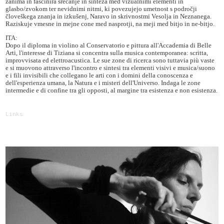
zanima in fascinira srečanje in sinteza med vizualnimi elementi in
glasbo/zvokom ter nevidnimi nitmi, ki povezujejo umetnost s področji
človeškega znanja in izkušenj, Naravo in skrivnostmi Vesolja in Neznanega.
Raziskuje vmesne in mejne cone med nasprotji, na meji med bitjo in ne-bitjo.
ITA:
Dopo il diploma in violino al Conservatorio e pittura all'Accademia di Belle
Arti, l'interesse di Tiziana si concentra sulla musica contemporanea: scritta,
improvvisata ed elettroacustica. Le sue zone di ricerca sono tuttavia più vaste
e si muovono attraverso l'incontro e sintesi tra elementi visivi e musica/suono
e i fili invisibili che collegano le arti con i domini della conoscenza e
dell'esperienza umana, la Natura e i misteri dell'Universo. Indaga le zone
intermedie e di confine tra gli opposti, al margine tra esistenza e non esistenza.
Links