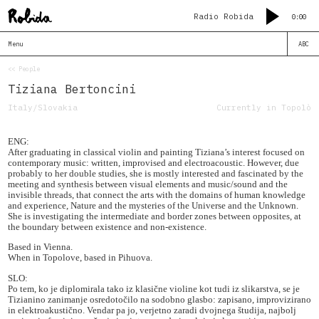
Radio Robida
0:00
Menu
ABC
<< People
Tiziana Bertoncini
Italy/Slovakia
Currently in Topolò
ENG:
After graduating in classical violin and painting Tiziana’s interest focused on
contemporary music: written, improvised and electroacoustic. However, due
probably to her double studies, she is mostly interested and fascinated by the
meeting and synthesis between visual elements and music/sound and the
invisible threads, that connect the arts with the domains of human knowledge
and experience, Nature and the mysteries of the Universe and the Unknown.
She is investigating the intermediate and border zones between opposites, at
the boundary between existence and non-existence.
Based in Vienna.
When in Topolove, based in Pihuova.
SLO:
Po tem, ko je diplomirala tako iz klasične violine kot tudi iz slikarstva, se je
Tizianino zanimanje osredotočilo na sodobno glasbo: zapisano, improvizirano
in elektroakustično. Vendar pa jo, verjetno zaradi dvojnega študija, najbolj