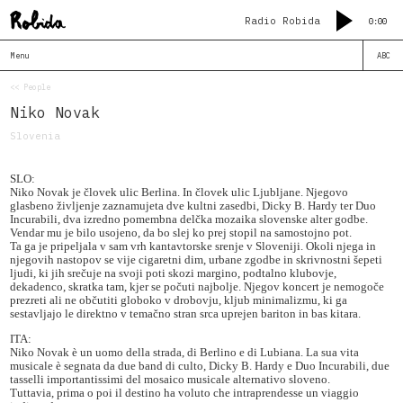
Radio Robida
0:00
Menu
ABC
<< People
Niko Novak
Slovenia
SLO:
Niko Novak je človek ulic Berlina. In človek ulic Ljubljane. Njegovo
glasbeno življenje zaznamujeta dve kultni zasedbi, Dicky B. Hardy ter Duo
Incurabili, dva izredno pomembna delčka mozaika slovenske alter godbe.
Vendar mu je bilo usojeno, da bo slej ko prej stopil na samostojno pot.
Ta ga je pripeljala v sam vrh kantavtorske srenje v Sloveniji. Okoli njega in
njegovih nastopov se vije cigaretni dim, urbane zgodbe in skrivnostni šepeti
ljudi, ki jih srečuje na svoji poti skozi margino, podtalno klubovje,
dekadenco, skratka tam, kjer se počuti najbolje. Njegov koncert je nemogoče
prezreti ali ne občutiti globoko v drobovju, kljub minimalizmu, ki ga
sestavljajo le direktno v temačno stran srca uprejen bariton in bas kitara.
ITA:
Niko Novak è un uomo della strada, di Berlino e di Lubiana. La sua vita
musicale è segnata da due band di culto, Dicky B. Hardy e Duo Incurabili, due
tasselli importantissimi del mosaico musicale alternativo sloveno.
Tuttavia, prima o poi il destino ha voluto che intraprendesse un viaggio