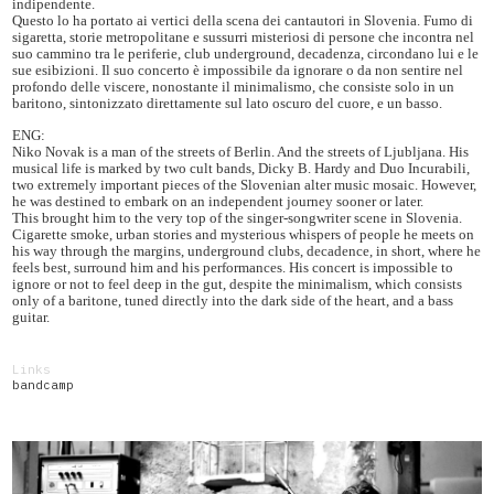
indipendente.
Questo lo ha portato ai vertici della scena dei cantautori in Slovenia. Fumo di
sigaretta, storie metropolitane e sussurri misteriosi di persone che incontra nel
suo cammino tra le periferie, club underground, decadenza, circondano lui e le
sue esibizioni. Il suo concerto è impossibile da ignorare o da non sentire nel
profondo delle viscere, nonostante il minimalismo, che consiste solo in un
baritono, sintonizzato direttamente sul lato oscuro del cuore, e un basso.
ENG:
Niko Novak is a man of the streets of Berlin. And the streets of Ljubljana. His
musical life is marked by two cult bands, Dicky B. Hardy and Duo Incurabili,
two extremely important pieces of the Slovenian alter music mosaic. However,
he was destined to embark on an independent journey sooner or later.
This brought him to the very top of the singer-songwriter scene in Slovenia.
Cigarette smoke, urban stories and mysterious whispers of people he meets on
his way through the margins, underground clubs, decadence, in short, where he
feels best, surround him and his performances. His concert is impossible to
ignore or not to feel deep in the gut, despite the minimalism, which consists
only of a baritone, tuned directly into the dark side of the heart, and a bass
guitar.
Links
bandcamp