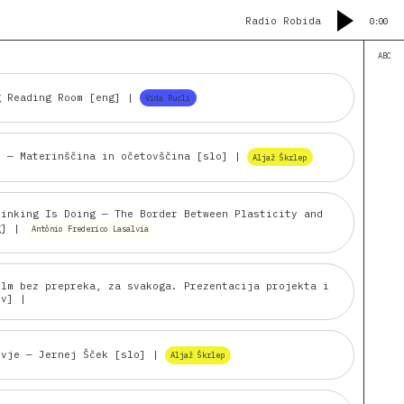
Radio Robida
0:00
ABC
g Reading Room [eng]
|
Vida Rucli
e — Materinščina in očetovščina [slo]
|
Aljaž Škrlep
hinking Is Doing — The Border Between Plasticity and
ng]
|
Antônio Frederico Lasalvia
ilm bez prepreka, za svakoga. Prezentacija projekta i
rv]
|
ovje — Jernej Šček [slo]
|
Aljaž Škrlep