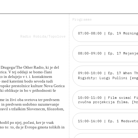
Programme
07:00-08:00 | Ep. 19 Mornin
Radio Robida/Topolove
08:00-09:00 | Ep. 17 Mejenj
 Drugega/The Other Radio, ki je del
ca. V tej oddaji se bomo člani
09:00-10:00 | Ep. 17 When T
o in delujejo v t. i. kontaktnem
Rigidity: Luigi Pullini [e
— med katerimi bodo seveda tudi
Evropske prestolnice kulture Nova Gorica
ki oblikuje in bo v prihodnosti še
10:00-11:00 | Film svima! F
ume in živi oba svetova ter predvsem
zvučna projekcija filma. [h
asno in predvsem sodobno razumevanje
pravil s tržaškim Slovenecm, filozofom,
15:00-16:00 | Ep. 1 Medsvet
hodiš po njej, počasi, ker je vsak
 to: to, da je Evropa gmota tolikih in