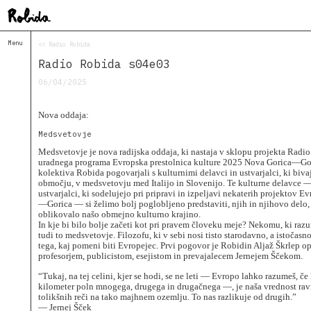
Menu
<< Radio Robida
Home
Radio Robida s04e03
About
&
06/04/2025
Contacts
Contacts
Nova oddaja:
Topolò
Medsvetovje
Izba
Medsvetovje je nova radijska oddaja, ki nastaja v sklopu projekta Radio
Projects
uradnega programa Evropska prestolnica kulture 2025 Nova Gorica—Gori
kolektiva Robida pogovarjali s kulturnimi delavci in ustvarjalci, ki bivaj
Academy
območju, v medsvetovju med Italijo in Slovenijo. Te kulturne delavce 
of
ustvarjalci, ki sodelujejo pri pripravi in izpeljavi nekaterih projektov 
Margins
—Gorica — si želimo bolj poglobljeno predstaviti, njih in njihovo delo, 
Robida
oblikovalo našo obmejno kulturno krajino.
Magazine
In kje bi bilo bolje začeti kot pri pravem človeku meje? Nekomu, ki raz
tudi to medsvetovje. Filozofu, ki v sebi nosi tisto starodavno, a istoč
Publications
tega, kaj pomeni biti Evropejec. Prvi pogovor je Robidin Aljaž Škrlep o
profesorjem, publicistom, esejistom in prevajalecem Jernejem Ščekom.
Radio
Robida
“Tukaj, na tej celini, kjer se hodi, se ne leti — Evropo lahko razumeš, če 
Radio
kilometer poln mnogega, drugega in drugačnega —, je naša vrednost ravno
Drugega
tolikšnih reči na tako majhnem ozemlju. To nas razlikuje od drugih.”
— Jernej Šček