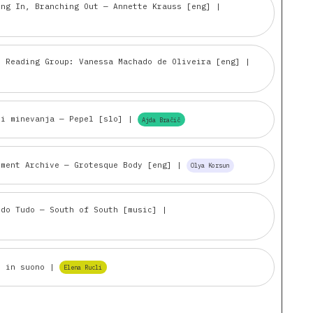
ing In, Branching Out — Annette Krauss [eng]
|
t Reading Group: Vanessa Machado de Oliveira [eng]
|
li minevanja — Pepel [slo]
|
Ajda Bračič
rment Archive — Grotesque Body [eng]
|
Olya Korsun
ndo Tudo — South of South [music]
|
o in suono
|
Elena Rucli